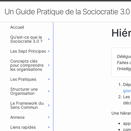
Un Guide Pratique de la Sociocratie 3.0
Accueil
Hié
Qu'est-ce que la
Sociocratie 3.0 ?
Les Sept Principes
Délégue
Concepts clés
Faites 
pour comprendre
l'intel
les organisations
Les Pratiques
Dép
Structurer une
gou
Organisation
Les 
déci
Le Framework du
Sens Commun
Une hiérar
Annexe
appo
Liens rapides
cons