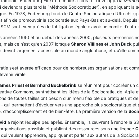
 familiale, Endenburg Elektrotechniek. Il créa et développa la
Méthode
 deviendra plus tard la “Méthode Sociocratique”), en appliquant la soc
que. En 1978, Endenburg fonda le Centre Sociocratique d’Utrecht (qu
 afin de promouvoir la sociocratie aux Pays-Bas et au-delà. Depuis 
la SCM sont exemptées de l’obligation légale d’avoir un comité d’entrep
des années 1990 et au début des années 2000, plusieurs personnes no
e, mais ce n’est qu’en 2007 lorsque
Sharon Villines et John Buck
pub
ie devint largement accessible au monde anglophone, et qu’elle comm
ratie s’est avérée efficace pour de nombreuses organisations et com
evenir virale.
ames Priest et Bernhard Bockelbrink
se réunirent pour cocréer un 
eative Commons, synthétisant les idées de la Sociocratie, de l’Agile e
ons de toutes tailles ont besoin d’un menu flexible de pratiques et d
r – qui permettent d’évoluer vers une approche plus sociocratique et p
, d’accomplissement et de bien-être. La première version de la
Soci
vid
a rejoint l’équipe peu après. Ensemble, ils œuvrent à rendre la S
organisations possible et publient des ressources sous une licence
C
qui veulent apprendre, appliquer et parler aux autres de la Sociocrat