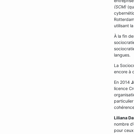
entreprise
(SCM)
(qui
cybernéti
Rotterdam)
utilisant 
À la fin 
sociocrati
sociocrat
langues.
La Socioc
encore à d
En 2014
J
licence Cr
organisati
particulie
cohérence
Liliana Da
nombre d’
pour ceux 