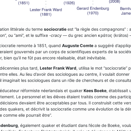
cation littérale du terme
sociocratie
est “la règle des compagnons” :
”, ou “ami”, et le suffixe
-cracy
— du grec ancien κράτος (krátos) — q
ciocratie remonte à 1851, quand
Auguste Comte
a suggéré d’appliqu
seraient gouvernés par un corps de scientifiques experts de la société
ur, bien qu’il ne fût pas encore réalisable, était inévitable.
décennies plus tard,
Lester Frank Ward
, utilisa le mot “sociocratie”
entre elles. Au lieu d’avoir des sociologues au centre, il voulait donne
 il imaginait les sociologues dans un rôle de chercheurs et de consult
’éducateur réformiste néerlandais et quaker
Kees Boeke
, établissait
ement. Le personnel et les élèves étaient traités comme des partici
 décisions devaient être acceptables par tous. Il construisit cette vers
des quakers, et décrivit la sociocratie comme une évolution de la d
 comme elle pourrait être”.
ndenburg
, également quaker et étudiant dans l’école de Boeke, voula