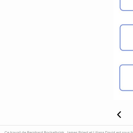
Ce travail de Bernhard Bockelbrink, James Priest et Liliana David est sous 