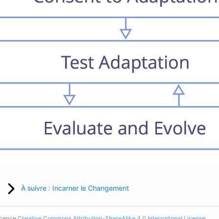
À suivre : Incarner le Changement
licence
Creative Commons Attribution-ShareAlike 4.0 International License
.