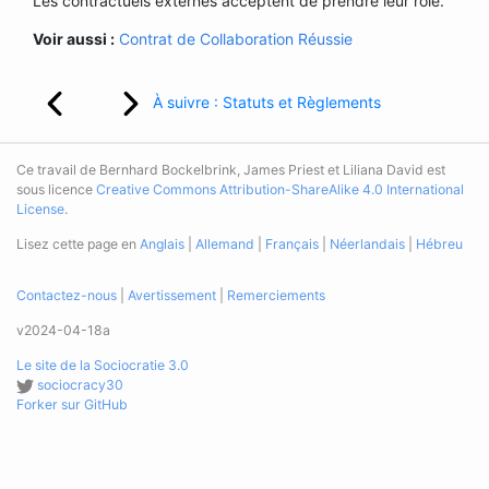
Les contractuels externes acceptent de prendre leur rôle.
Voir aussi :
Contrat de Collaboration Réussie
À suivre : Statuts et Règlements
Ce travail de Bernhard Bockelbrink, James Priest et Liliana David est
sous licence
Creative Commons Attribution-ShareAlike 4.0 International
License
.
Lisez cette page en
Anglais
|
Allemand
|
Français
|
Néerlandais
|
Hébreu
Contactez-nous
|
Avertissement
|
Remerciements
v2024-04-18a
Le site de la Sociocratie 3.0
sociocracy30
Forker sur GitHub